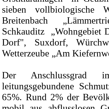
sieben vollbiologische 
Breitenbach „Lämmertr
Schkauditz „Wohngebiet Dr
Dorf", Suxdorf, Würchw
Wetterzeube „Am Kiefernw
Der Anschlussgrad i
leitungsgebundene Schmutz
65%. Rund 2% der Bevölke
mobil aus abflusslosen G